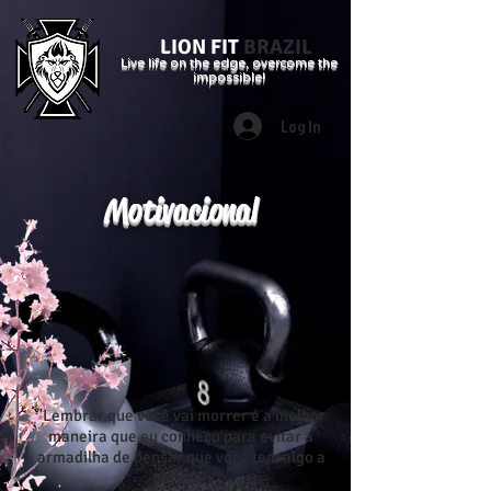
LION FIT
BRAZIL
Live life on the edge, overcome the
impossible!
Log In
Motivacional
"Lembrar que você vai morrer é a melhor
maneira que eu conheço para evitar a
armadilha de pensar que você tem algo a
perder."