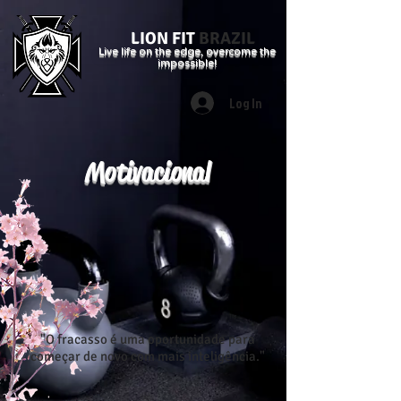
LION FIT
BRAZIL
Live life on the edge, overcome the
impossible!
Log In
Motivacional
"O fracasso é uma oportunidade para
começar de novo com mais inteligência."