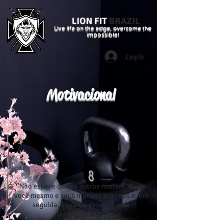
LION FIT
BRAZIL
Live life on the edge, overcome the
impossible!
Log In
Motivacional
"Não espere que os outros mudem. Mude
você mesmo e seus mundos internos e, em
seguida, sua vida exterior será
transformada."