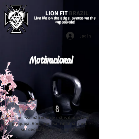
LION FIT
BRAZIL
Live life on the edge, overcome the
impossible!
Log In
Motivacional
"O sucesso não vem de mãos dadas com a
preguiça. Você precisa trabalhar duro e
ser dedicado para alcançá-lo."