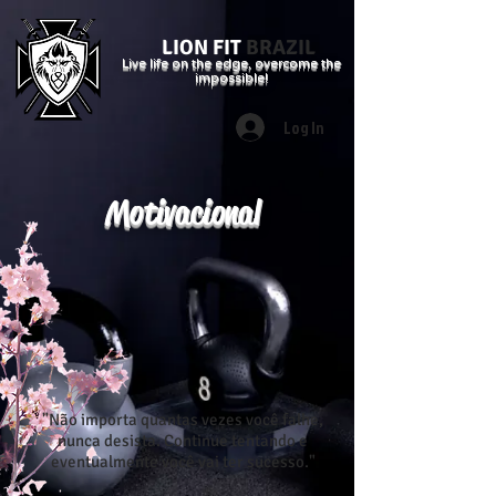
LION FIT
BRAZIL
Live life on the edge, overcome the
impossible!
Log In
Motivacional
"Não importa quantas vezes você falhe,
nunca desista. Continue tentando e
eventualmente você vai ter sucesso."