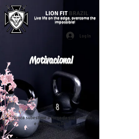
LION FIT
BRAZIL
Live life on the edge, overcome the
impossible!
Log In
Motivacional
"Nunca subestime a força da sua vontade
e determinação."