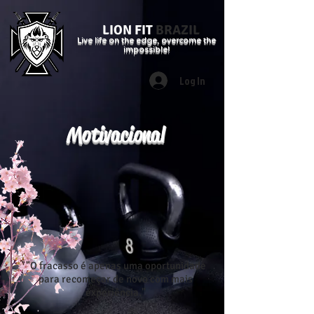
LION FIT
BRAZIL
Live life on the edge, overcome the
impossible!
Log In
Motivacional
"O fracasso é apenas uma oportunidade
para recomeçar de novo com mais
experiência."