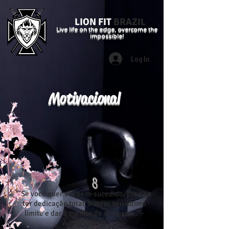
LION FIT
BRAZIL
Live life on the edge, overcome the
impossible!
Log In
Motivacional
"Se você quer ser bem-sucedido, precisa
ter dedicação total, buscar seu último
limite e dar o melhor de si mesmo." -
Ayrton Senna