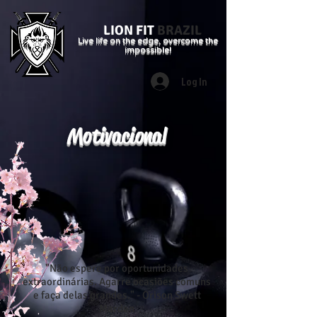
LION FIT
BRAZIL
Live life on the edge, overcome the
impossible!
Log In
Motivacional
"Não espere por oportunidades
extraordinárias. Agarre ocasiões comuns
e faça delas grandes." - Orison Swett
Marden