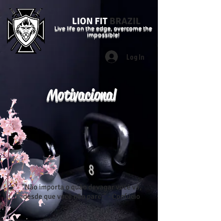
LION FIT
BRAZIL
Live life on the edge, overcome the
impossible!
Log In
Motivacional
"Não importa o quão devagar você vá,
desde que você não pare." - Confúcio