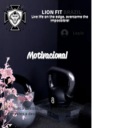
LION FIT
BRAZIL
Live life on the edge, overcome the
impossible!
Log In
Motivacional
"Nunca desista, pois é quando você está
prestes a desistir que a maré vai virar." -
Anônimo