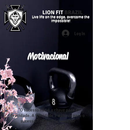
LION FIT
BRAZIL
Live life on the edge, overcome the
impossible!
Log In
Motivacional
"O sucesso não é a chave para a
felicidade. A felicidade é a chave para o
sucesso." - Albert Schweitzer