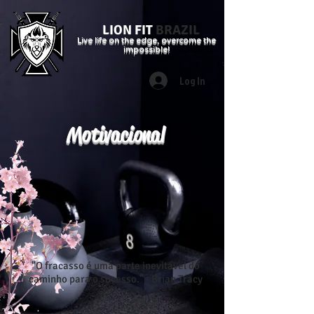
LION FIT
BRAZIL
Live life on the edge, overcome the
impossible!
Log In
Motivacional
"O fracasso é uma parte inevitável do
caminho para o sucesso." - Brian Tracy