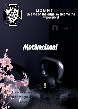
LION FIT
BRAZIL
Live life on the edge, overcome the
impossible!
Log In
Motivacional
"O fracasso é apenas uma oportunidade
para começar de novo, desta vez com mais
experiência." - Henry Ford