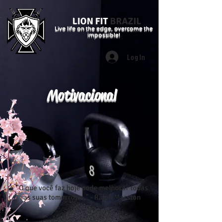
LION FIT
BRAZIL
Live life on the edge, overcome the
impossible!
Log In
Motivacional
"O que você faz hoje pode melhorar todas
as suas tomorrows." - Ralph Marston