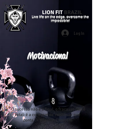
LION FIT
BRAZIL
Live life on the edge, overcome the
impossible!
Log In
Motivacional
"O sucesso não é o final, o fracasso não é
fatal: é a coragem de continuar que
conta." - Winston Churchill