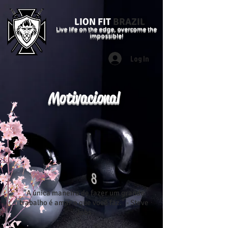
LION FIT
BRAZIL
Live life on the edge, overcome the
impossible!
Log In
Motivacional
"A única maneira de fazer um grande
trabalho é amar o que você faz." - Steve
Jobs