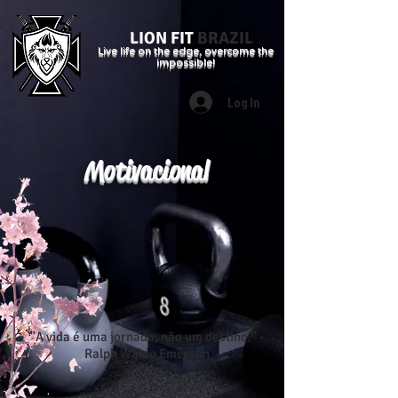
LION FIT
BRAZIL
Live life on the edge, overcome the
impossible!
Log In
Motivacional
"A vida é uma jornada, não um destino." -
Ralph Waldo Emerson