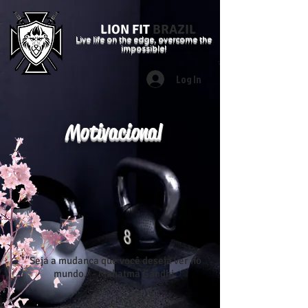
LION FIT
BRAZIL
Live life on the edge, overcome the
impossible!
Log In
Motivacional
"Seja a mudança que você deseja ver no
mundo." - Mahatma Gandhi