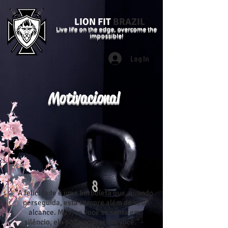
LION FIT
BRAZIL
Live life on the edge, overcome the
impossible!
Log In
Motivacional
"A felicidade é uma borboleta que, quando
perseguida, está sempre além do seu
alcance. Mas, se você se senta em
silêncio, ela pode pousar em você." -