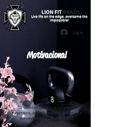
LION FIT
BRAZIL
Live life on the edge, overcome the
impossible!
Log In
Motivacional
"O sucesso não é o resultado da
esperteza, mas do trabalho árduo e da
perseverança." - Colin Powell