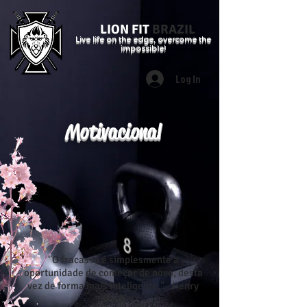
LION FIT
BRAZIL
Live life on the edge, overcome the
impossible!
Log In
Motivacional
"O fracasso é simplesmente a
oportunidade de começar de novo, desta
vez de forma mais inteligente." - Henry
Ford