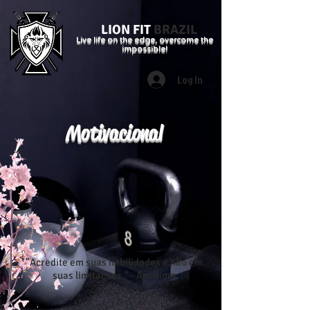
LION FIT
BRAZIL
Live life on the edge, overcome the
impossible!
Log In
Motivacional
"Acredite em suas habilidades e não em
suas limitações." - Anônimo