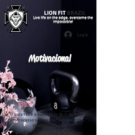
LION FIT
BRAZIL
Live life on the edge, overcome the
impossible!
Log In
Motivacional
"O sucesso é a habilidade de ir de fracasso
em fracasso sem perder o entusiasmo." -
Winston Churchill