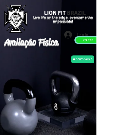
LION FIT
BRAZIL
Live life on the edge, overcome the
impossible!
Log In
Avaliação Física
VOLTAR
Anamnese