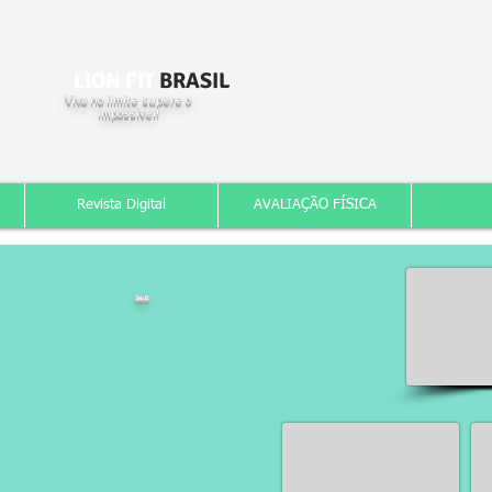
LION FIT
BRASIL
Viva no limite supere o
impossível!
Revista Digital
AVALIAÇÃO FÍSICA
Dia11