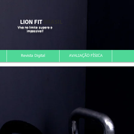
LION FIT
BRASIL
Viva no limite supere o
impossível!
Revista Digital
AVALIAÇÃO FÍSICA