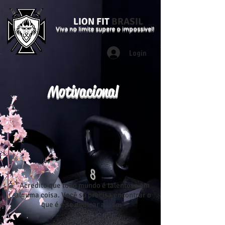
LION FIT
BRASIL
Viva no limite supere o impossível!
Login
Motivacional
"Acredito que todo mundo é talentoso em
alguma coisa. Você só precisa encontrar o
que é e se dedicar a isso."