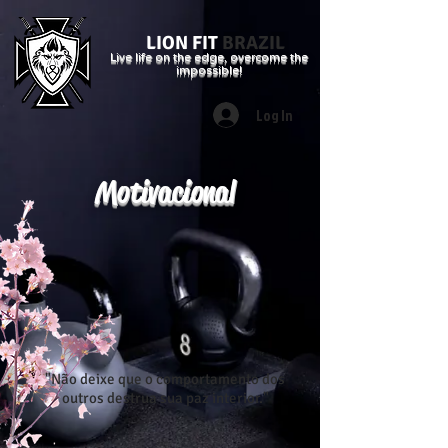
LION FIT
BRAZIL
Live life on the edge, overcome the
impossible!
Log In
Motivacional
"Não deixe que o comportamento dos
outros destrua sua paz interior."